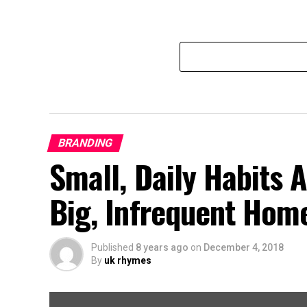
BRANDING
Small, Daily Habits 
Big, Infrequent Hom
Published
8 years ago
on
December 4, 2018
By
uk rhymes