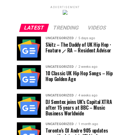
ADVERTISEMENT
LATEST
TRENDING
VIDEOS
UNCATEGORIZED
5 days ago
Skitz – The Daddy of UK Hip Hop ·
Feature ⟋ RA – Resident Advisor
UNCATEGORIZED
2 weeks ago
10 Classic UK Hip Hop Songs – Hip
Hop Golden Age
UNCATEGORIZED
4 weeks ago
DJ Semtex joins UK’s Capital XTRA
after 15 years at BBC – Music
Business Worldwide
UNCATEGORIZED
1 month ago
Toronto’s DJ Andre 905 updates