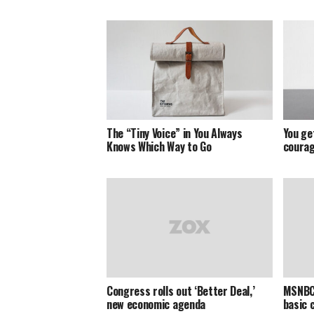
The “Tiny Voice” in You Always
You ge
Knows Which Way to Go
courag
Congress rolls out ‘Better Deal,’
MSNBC 
new economic agenda
basic 