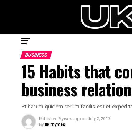
BUSINESS
15 Habits that co
business relatio
Et harum quidem rerum facilis est et expedita
Published
9 years ago
on
July 2, 2017
By
uk rhymes