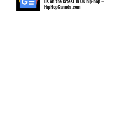
us on the latest in UK hip-hop –
HipHopCanada.com