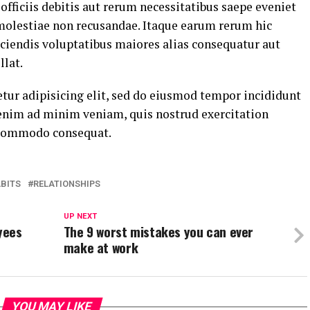
ficiis debitis aut rerum necessitatibus saepe eveniet
 molestiae non recusandae. Itaque earum rerum hic
eiciendis voluptatibus maiores alias consequatur aut
llat.
tur adipisicing elit, sed do eiusmod tempor incididunt
 enim ad minim veniam, quis nostrud exercitation
a commodo consequat.
BITS
RELATIONSHIPS
UP NEXT
yees
The 9 worst mistakes you can ever
make at work
YOU MAY LIKE