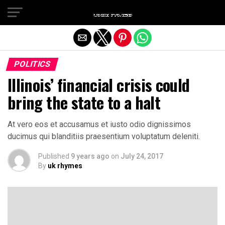
Exit mobile version
POLITICS
Illinois’ financial crisis could
bring the state to a halt
At vero eos et accusamus et iusto odio dignissimos
ducimus qui blanditiis praesentium voluptatum deleniti.
Published
9 years ago
on
July 24, 2017
By
uk rhymes