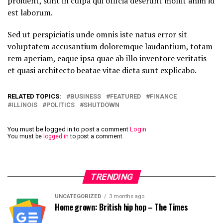
proident, sunt in culpa qui officia deserunt mollit anim id
est laborum.
Sed ut perspiciatis unde omnis iste natus error sit
voluptatem accusantium doloremque laudantium, totam
rem aperiam, eaque ipsa quae ab illo inventore veritatis
et quasi architecto beatae vitae dicta sunt explicabo.
RELATED TOPICS:
BUSINESS
FEATURED
FINANCE
ILLINOIS
POLITICS
SHUTDOWN
You must be logged in to post a comment
Login
You must be
logged in
to post a comment.
TRENDING
UNCATEGORIZED
3 months ago
Home grown: British hip hop – The Times