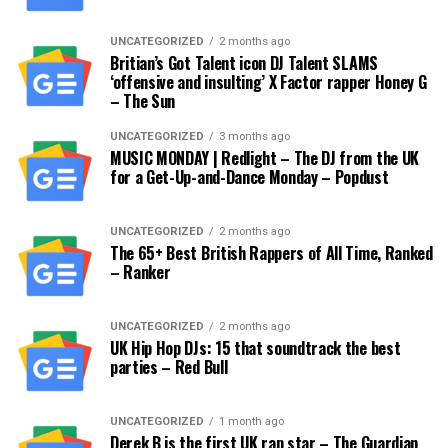
UNCATEGORIZED
2 months ago
Britian’s Got Talent icon DJ Talent SLAMS
‘offensive and insulting’ X Factor rapper Honey G
– The Sun
UNCATEGORIZED
3 months ago
MUSIC MONDAY | Redlight – The DJ from the UK
for a Get-Up-and-Dance Monday – Popdust
UNCATEGORIZED
2 months ago
The 65+ Best British Rappers of All Time, Ranked
– Ranker
UNCATEGORIZED
2 months ago
UK Hip Hop DJs: 15 that soundtrack the best
parties – Red Bull
UNCATEGORIZED
1 month ago
Derek B is the first UK rap star – The Guardian