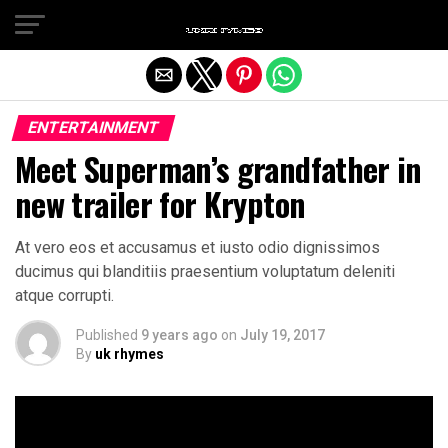
Exit mobile version
ENTERTAINMENT
Meet Superman’s grandfather in
new trailer for Krypton
At vero eos et accusamus et iusto odio dignissimos
ducimus qui blanditiis praesentium voluptatum deleniti
atque corrupti.
Published
9 years ago
on
July 19, 2017
By
uk rhymes