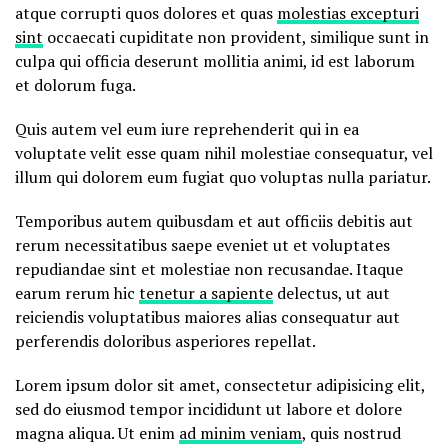
atque corrupti quos dolores et quas
molestias excepturi
sint
occaecati cupiditate non provident, similique sunt in
culpa qui officia deserunt mollitia animi, id est laborum
et dolorum fuga.
Quis autem vel eum iure reprehenderit qui in ea
voluptate velit esse quam nihil molestiae consequatur, vel
illum qui dolorem eum fugiat quo voluptas nulla pariatur.
Temporibus autem quibusdam et aut officiis debitis aut
rerum necessitatibus saepe eveniet ut et voluptates
repudiandae sint et molestiae non recusandae. Itaque
earum rerum hic
tenetur a sapiente
delectus, ut aut
reiciendis voluptatibus maiores alias consequatur aut
perferendis doloribus asperiores repellat.
Lorem ipsum dolor sit amet, consectetur adipisicing elit,
sed do eiusmod tempor incididunt ut labore et dolore
magna aliqua. Ut enim
ad minim veniam
, quis nostrud