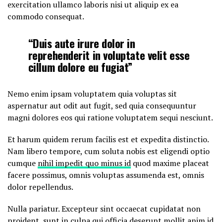
exercitation ullamco laboris nisi ut aliquip ex ea
commodo consequat.
“Duis aute irure dolor in
reprehenderit in voluptate velit esse
cillum dolore eu fugiat”
Nemo enim ipsam voluptatem quia voluptas sit
aspernatur aut odit aut fugit, sed quia consequuntur
magni dolores eos qui ratione voluptatem sequi nesciunt.
Et harum quidem rerum facilis est et expedita distinctio.
Nam libero tempore, cum soluta nobis est eligendi optio
cumque
nihil impedit quo minus id
quod maxime placeat
facere possimus, omnis voluptas assumenda est, omnis
dolor repellendus.
Nulla pariatur. Excepteur sint occaecat cupidatat non
proident, sunt in culpa qui officia deserunt mollit anim id