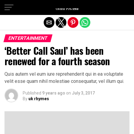
Exit mobile version
ENTERTAINMENT
‘Better Call Saul’ has been
renewed for a fourth season
Quis autem vel eum iure reprehenderit qui in ea voluptate
velit esse quam nihil molestiae consequatur, vel illum qui.
Published
9 years ago
on
July 3, 2017
By
uk rhymes