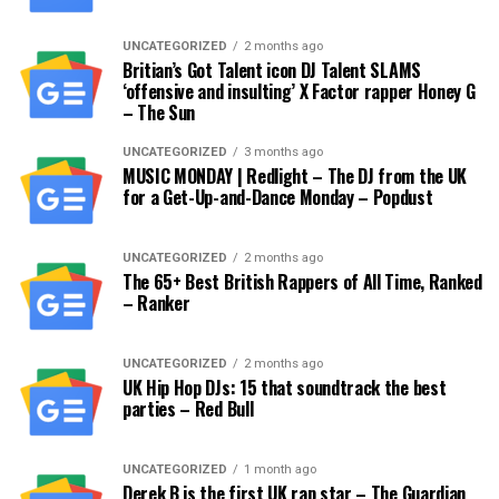
UNCATEGORIZED
2 months ago
Britian’s Got Talent icon DJ Talent SLAMS
‘offensive and insulting’ X Factor rapper Honey G
– The Sun
UNCATEGORIZED
3 months ago
MUSIC MONDAY | Redlight – The DJ from the UK
for a Get-Up-and-Dance Monday – Popdust
UNCATEGORIZED
2 months ago
The 65+ Best British Rappers of All Time, Ranked
– Ranker
UNCATEGORIZED
2 months ago
UK Hip Hop DJs: 15 that soundtrack the best
parties – Red Bull
UNCATEGORIZED
1 month ago
Derek B is the first UK rap star – The Guardian