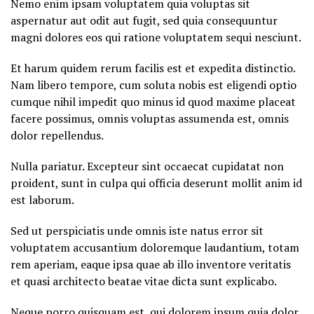
Nemo enim ipsam voluptatem quia voluptas sit
aspernatur aut odit aut fugit, sed quia consequuntur
magni dolores eos qui ratione voluptatem sequi nesciunt.
Et harum quidem rerum facilis est et expedita distinctio.
Nam libero tempore, cum soluta nobis est eligendi optio
cumque nihil impedit quo minus id quod maxime placeat
facere possimus, omnis voluptas assumenda est, omnis
dolor repellendus.
Nulla pariatur. Excepteur sint occaecat cupidatat non
proident, sunt in culpa qui officia deserunt mollit anim id
est laborum.
Sed ut perspiciatis unde omnis iste natus error sit
voluptatem accusantium doloremque laudantium, totam
rem aperiam, eaque ipsa quae ab illo inventore veritatis
et quasi architecto beatae vitae dicta sunt explicabo.
Neque porro quisquam est, qui dolorem ipsum quia dolor