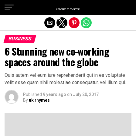
Exit mobile version
BUSINESS
6 Stunning new co-working
spaces around the globe
Quis autem vel eum iure reprehenderit qui in ea voluptate
velit esse quam nihil molestiae consequatur, vel illum qui.
Published
9 years ago
on
July 20, 2017
By
uk rhymes