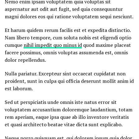
Nemo enim ipsam voluptatem quia voluptas sit
aspernatur aut odit aut fugit, sed quia consequuntur
magni dolores eos qui ratione voluptatem sequi nesciunt.
Et harum quidem rerum facilis est et expedita distinctio.
Nam libero tempore, cum soluta nobis est eligendi optio
cumque
nihil impedit quo minus id
quod maxime placeat
facere possimus, omnis voluptas assumenda est, omnis
dolor repellendus.
Nulla pariatur. Excepteur sint occaecat cupidatat non
proident, sunt in culpa qui officia deserunt mollit anim id
est laborum.
Sed ut perspiciatis unde omnis iste natus error sit
voluptatem accusantium doloremque laudantium, totam
rem aperiam, eaque ipsa quae ab illo inventore veritatis
et quasi architecto beatae vitae dicta sunt explicabo.
Neque porro quisquam est, qui dolorem ipsum quia dolor