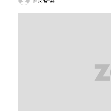
By
uk rhymes