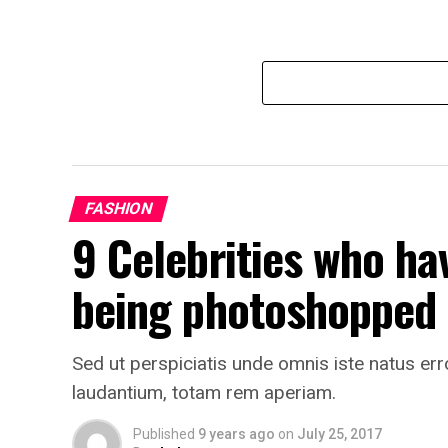
FASHION
9 Celebrities who ha
being photoshopped
Sed ut perspiciatis unde omnis iste natus e
laudantium, totam rem aperiam.
Published
9 years ago
on
July 25, 2017