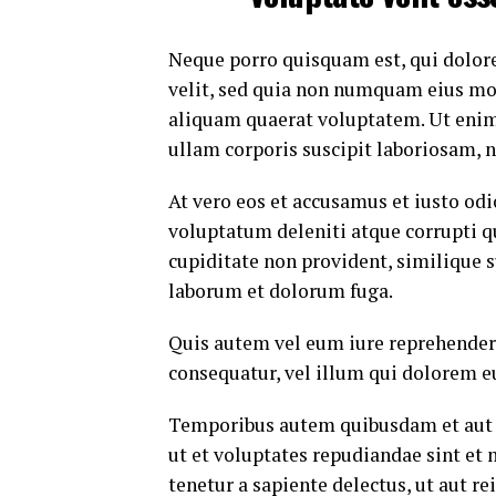
Neque porro quisquam est, qui dolore
velit, sed quia non numquam eius mo
aliquam quaerat voluptatem. Ut eni
ullam corporis suscipit laboriosam, 
At vero eos et accusamus et iusto od
voluptatum deleniti atque corrupti q
cupiditate non provident, similique su
laborum et dolorum fuga.
Quis autem vel eum iure reprehenderi
consequatur, vel illum qui dolorem e
Temporibus autem quibusdam et aut of
ut et voluptates repudiandae sint et
tenetur a sapiente delectus, ut aut r