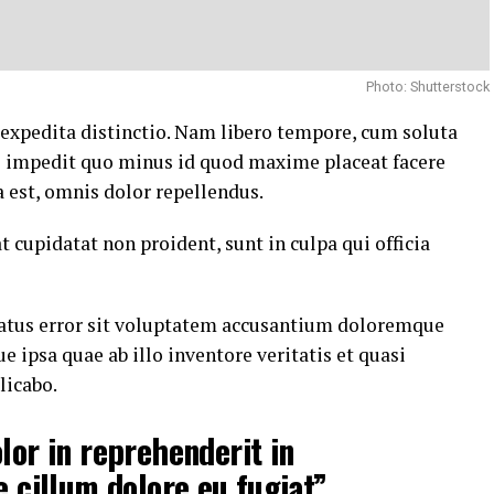
Photo: Shutterstock
 expedita distinctio. Nam libero tempore, cum soluta
il impedit quo minus id quod maxime placeat facere
est, omnis dolor repellendus.
t cupidatat non proident, sunt in culpa qui officia
 natus error sit voluptatem accusantium doloremque
ipsa quae ab illo inventore veritatis et quasi
licabo.
lor in reprehenderit in
e cillum dolore eu fugiat”