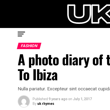
FASHION
A photo diary of 
To Ibiza
Nulla pariatur. Excepteur sint occaecat cupida
Published
9 years ago
on
July 1, 2017
By
uk rhymes