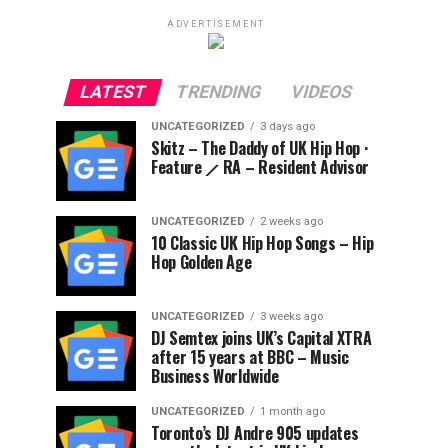
ADVERTISEMENT
LATEST
TRENDING
VIDEOS
UNCATEGORIZED
3 days ago
Skitz – The Daddy of UK Hip Hop ·
Feature ⟋ RA – Resident Advisor
UNCATEGORIZED
2 weeks ago
10 Classic UK Hip Hop Songs – Hip
Hop Golden Age
UNCATEGORIZED
3 weeks ago
DJ Semtex joins UK’s Capital XTRA
after 15 years at BBC – Music
Business Worldwide
UNCATEGORIZED
1 month ago
Toronto’s DJ Andre 905 updates