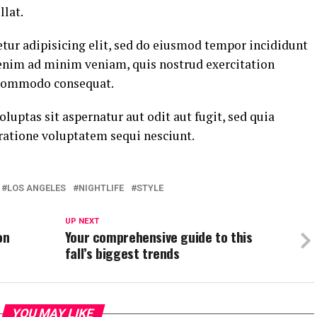
llat.
tur adipisicing elit, sed do eiusmod tempor incididunt
 enim ad minim veniam, quis nostrud exercitation
a commodo consequat.
ptas sit aspernatur aut odit aut fugit, sed quia
ratione voluptatem sequi nesciunt.
LOS ANGELES
NIGHTLIFE
STYLE
UP NEXT
on
Your comprehensive guide to this
fall’s biggest trends
YOU MAY LIKE