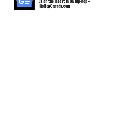
us on the latest in UK hip-hop –
HipHopCanada.com