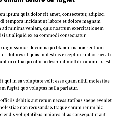
m ipsum quia dolor sit amet, consectetur, adipisci
di tempora incidunt ut labore et dolore magnam
m ad minima veniam, quis nostrum exercitationem
nisi ut aliquid ex ea commodi consequatur.
io dignissimos ducimus qui blanditiis praesentium
uos dolores et quas molestias excepturi sint occaecati
nt in culpa qui officia deserunt mollitia animi, id est
t qui in ea voluptate velit esse quam nihil molestiae
um fugiat quo voluptas nulla pariatur.
ficiis debitis aut rerum necessitatibus saepe eveniet
 molestiae non recusandae. Itaque earum rerum hic
eiciendis voluptatibus maiores alias consequatur aut